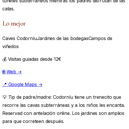
túneles subterráneos mientras los padres disfrutan de las
catas.
Lo mejor
Caves Codorníu
Jardines de las bodegas
Campos de
viñedos
💰 Visitas guiadas desde 12€
🌐 Web →
📍 Google Maps →
💡
Tip de padre/madre:
Codorníu tiene un trenecito que
recorre las cavas subterráneas y a los niños les encanta.
Reservad con antelación online. Los jardines son amplios
para que correteen después.