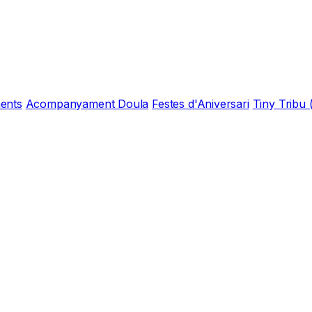
ents
Acompanyament Doula
Festes d'Aniversari
Tiny Tribu 